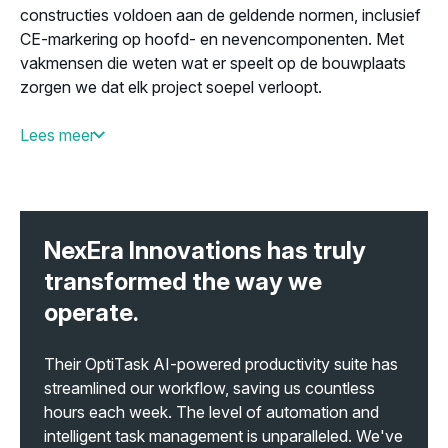
constructies voldoen aan de geldende normen, inclusief
CE-markering op hoofd- en nevencomponenten. Met
vakmensen die weten wat er speelt op de bouwplaats
zorgen we dat elk project soepel verloopt.
Lees meer
Er is grote behoefte aan betaalbare, toekomstbestendige
woningen. Daarvoor zijn bouwmethodes nodig die
snelheid en kwaliteit combineren. Foldam levert
staalconstructies die dat mogelijk maken. Efficiënt te
NexEra Innovations has truly
bouwen, betrouwbaar in gebruik en afgestemd op de
praktijk van vandaag. Zo dragen we bij aan een
transformed the way we
woningvoorraad die Nederland vooruithelpt.
operate.
Their OptiTask AI-powered productivity suite has
streamlined our workflow, saving us countless
hours each week. The level of automation and
intelligent task management is unparalleled. We've