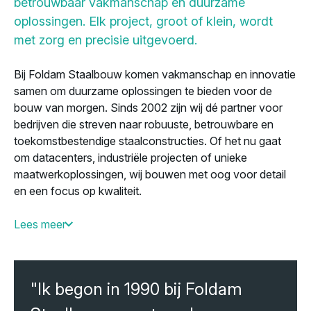
betrouwbaar vakmanschap en duurzame
oplossingen. Elk project, groot of klein, wordt
met zorg en precisie uitgevoerd.
Bij Foldam Staalbouw komen vakmanschap en innovatie
samen om duurzame oplossingen te bieden voor de
bouw van morgen. Sinds 2002 zijn wij dé partner voor
bedrijven die streven naar robuuste, betrouwbare en
toekomstbestendige staalconstructies. Of het nu gaat
om datacenters, industriële projecten of unieke
maatwerkoplossingen, wij bouwen met oog voor detail
en een focus op kwaliteit.
Eenvoud en transparantie staan centraal in alles wat we
Lees meer
doen. Heldere communicatie, efficiënte processen en
een naadloze samenwerking zorgen ervoor dat uw
project niet alleen soepel verloopt, maar ook sterk staat.
"Ik begon in 1990 bij Foldam
Met Foldam kiest u voor een partner die verder kijkt dan
staal – wij brengen uw visie tot leven en leggen de basis