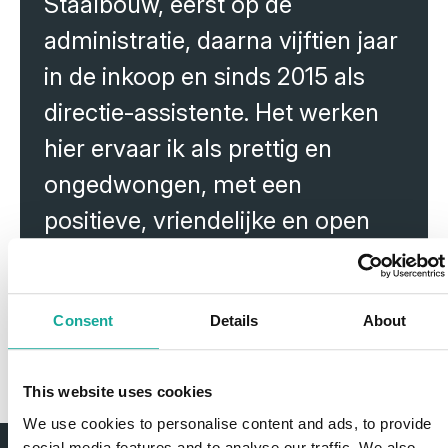
Staalbouw, eerst op de
voor succes.
administratie, daarna vijftien jaar
in de inkoop en sinds 2015 als
directie-assistente. Het werken
hier ervaar ik als prettig en
ongedwongen, met een
positieve, vriendelijke en open
cultuur waar ook gezelligheid
een plek heeft."
Consent
Details
About
Brenda Lievendag
This website uses cookies
We use cookies to personalise content and ads, to provide
social media features and to analyse our traffic. We also