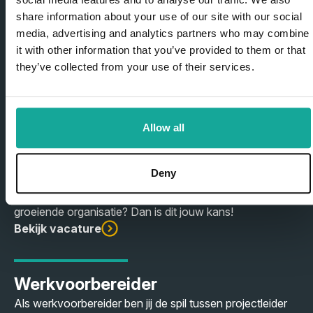
share information about your use of our site with our social
Kom werken bij Foldam
media, advertising and analytics partners who may combine
Staalbouw
it with other information that you’ve provided to them or that
they’ve collected from your use of their services.
Tekla tekenaar / Engineer -
Allow all
Staalconstructies
Ben jij klaar voor een nieuwe uitdaging met veel
Deny
afwisseling? En zie jij jezelf schitterende
staalconstructies uitwerken binnen een gezonde en
groeiende organisatie? Dan is dit jouw kans!
Bekijk vacature
Werkvoorbereider
Als werkvoorbereider ben jij de spil tussen projectleider